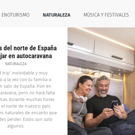
ENOTURISMO
NATURALEZA
MÚSICA Y FESTIVALES
s del norte de España
ajar en autocaravana
NATURALEZA
 trip’ inolvidable y muy
 a la vez con tu familia o
n salir de España. Pon en
aravana, pero no hará falta
cas durante muchas horas
 el norte de nuestro país
es naturales de encanto que
des perder. Estos son solo
algunos.