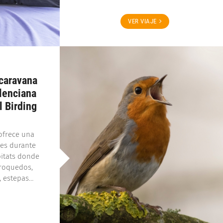
VER VIAJE
caravana
lenciana
l Birding
ofrece una
ies durante
bitats donde
 roquedos,
s, estepas…