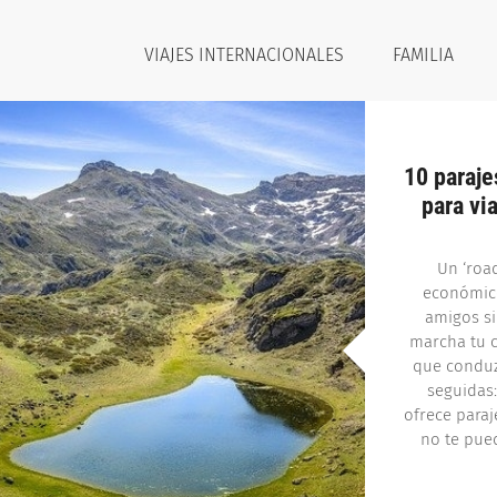
VIAJES INTERNACIONALES
FAMILIA
10 paraje
para vi
Un ‘road
económico
amigos si
marcha tu c
que conduz
seguidas:
ofrece paraj
no te pue