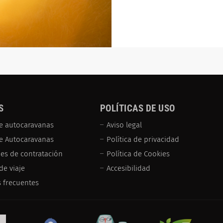
S
POLÍTICAS DE USO
e autocaravanas
Aviso legal
de Autocaravanas
Política de privacidad
es de contratación
Política de Cookies
de viaje
Accesibilidad
 frecuentes