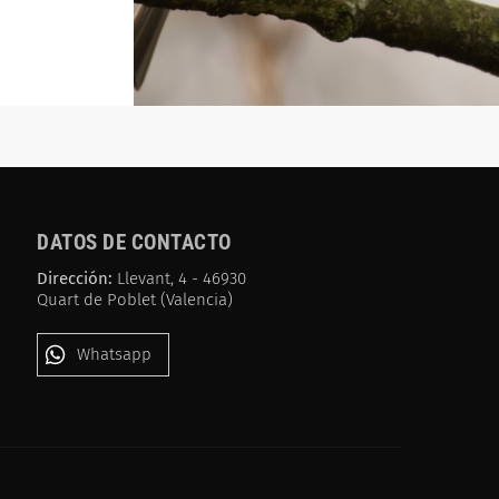
DATOS DE CONTACTO
Dirección:
Llevant, 4 - 46930
Quart de Poblet (Valencia)
Whatsapp