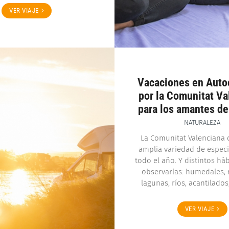
VER VIAJE
Vacaciones en Auto
por la Comunitat Va
para los amantes de
NATURALEZA
La Comunitat Valenciana 
amplia variedad de espec
todo el año. Y distintos há
observarlas: humedales,
lagunas, ríos, acantilado
VER VIAJE