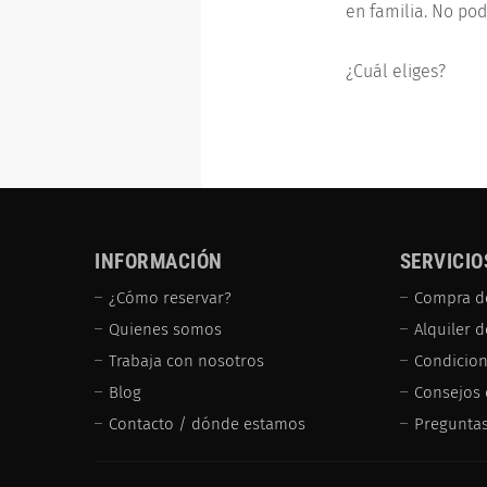
en familia. No pod
¿Cuál eliges?
INFORMACIÓN
SERVICIO
¿Cómo reservar?
Compra d
Quienes somos
Alquiler 
Trabaja con nosotros
Condicion
Blog
Consejos 
Contacto / dónde estamos
Preguntas