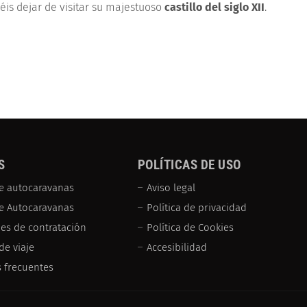
éis dejar de visitar su majestuoso
castillo del siglo XII
.
S
POLÍTICAS DE USO
e autocaravanas
Aviso legal
de Autocaravanas
Política de privacidad
es de contratación
Política de Cookies
de viaje
Accesibilidad
 frecuentes