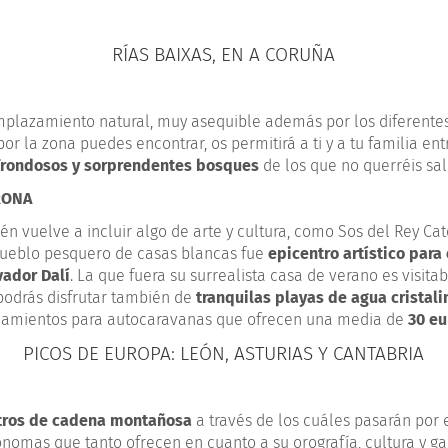
RÍAS BAIXAS, EN A CORUÑA
mplazamiento natural, muy asequible además por los diferente
or la zona puedes encontrar, os permitirá a ti y a tu familia ent
frondosos y sorprendentes bosques
de los que no querréis sali
RONA
én vuelve a incluir algo de arte y cultura, como Sos del Rey Cat
pueblo pesquero de casas blancas fue
epicentro artístico para 
vador Dalí
. La que fuera su surrealista casa de verano es visita
 podrás disfrutar también de
tranquilas playas de agua cristali
amientos para autocaravanas que ofrecen una media de
30 eu
PICOS DE EUROPA: LEÓN, ASTURIAS Y CANTABRIA
tros de cadena montañosa
a través de los cuáles pasarán por 
omas que tanto ofrecen en cuanto a su orografía, cultura y gas