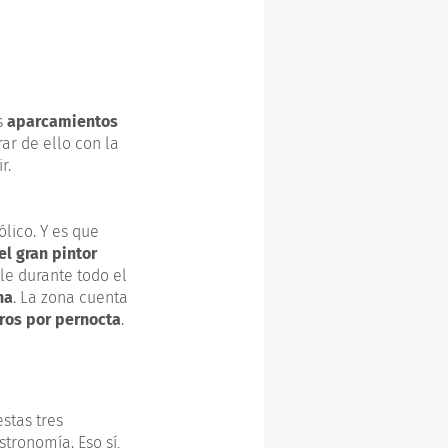
s
aparcamientos
rar de ello con la
r.
ólico. Y es que
el gran pintor
ble durante todo el
na
. La zona cuenta
ros por pernocta
.
estas tres
tronomía. Eso sí,