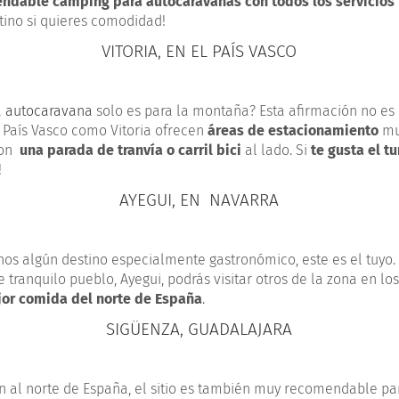
ndable camping para autocaravanas con todos los servicios
tino si quieres comodidad!
VITORIA, EN EL PAÍS VASCO
a
autocaravana
solo es para la montaña? Esta afirmación no es 
 País Vasco como Vitoria ofrecen
áreas de estacionamiento
mu
 con
una parada de tranvía o carril bici
al lado. Si
te gusta el t
!
AYEGUI, EN NAVARRA
os algún destino especialmente gastronómico, este es el tuyo
tranquilo pueblo, Ayegui, podrás visitar otros de la zona en lo
jor comida del norte de España
.
SIGÜENZA, GUADALAJARA
n al norte de España, el sitio es también muy recomendable pa