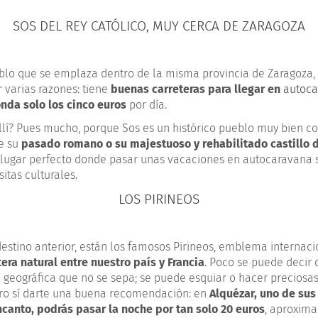
SOS DEL REY CATÓLICO, MUY CERCA DE ZARAGOZA
blo que se emplaza dentro de la misma provincia de Zaragoza,
varias razones: tiene
buenas carreteras para llegar en
autoc
onda solo los cinco euros
por día.
llí? Pues mucho, porque Sos es un histórico pueblo muy bien co
de su
pasado romano o su majestuoso y rehabilitado castillo de
n lugar perfecto donde pasar unas vacaciones en autocaravana s
sitas culturales.
LOS PIRINEOS
estino anterior, están los famosos Pirineos, emblema internaci
tera natural entre nuestro país y Francia
. Poco se puede decir 
 geográfica que no se sepa; se puede esquiar o hacer preciosas
ro sí darte una buena recomendación: en
Alquézar, uno de su
canto, podrás pasar la noche por tan solo 20 euros
, aproxim