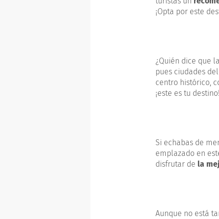
turistas un
recome
¡Opta por este des
¿Quién dice que l
pues ciudades del
centro histórico,
¡este es tu destino
Si echabas de men
emplazado en este 
disfrutar de
la me
Aunque no está ta