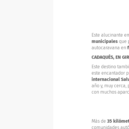
Este alucinante e
municipales
que p
autocaravana en
CADAQUÉS, EN GI
Este destino tambi
este encantador 
internacional Sal
año y, muy cerca,
con muchos aparc
Más de
35 kilóme
comunidades autón