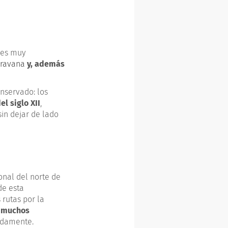
 es muy
aravana
y, además
nservado: los
l siglo XII
,
in dejar de lado
onal del norte de
de esta
 rutas por la
s muchos
adamente.