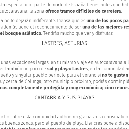
esta espectacular parte de norte de España tienes antes que h
 autocaravana: la zona
ofrece tramos difíciles de carretera
.
a no te dejarán indiferente. Piensa que es
uno de los pocos pa
y además tiene el reconocimiento de ser
una de las mejores r
el bosque atlántico
. Tendrás mucho que ver y disfrutar.
LASTRES, ASTURIAS
e unas vacaciones largas, en tu mismo viaje en autocaravana a l
ner también un poco de
sol y playa: Lastres
, en la comunidad 
queño y singular pueblo perfecto para el verano si
no te gustan
Muy cerca de Colunga, otro municipio próximo, podrás dormir p
anas completamente protegida y muy económica; cinco euros
CANTABRIA Y SUS PLAYAS
cho sobre esta comunidad autónoma gracias a su carismático 
as buenas zonas, pero el pueblo de playa Liencres pone a dispo