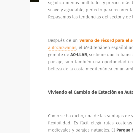
significa menos multitudes y precios más 
suave y agradable, perfecto para recorrer la
Repasamos las tendencias del sector y de 
Después de un
verano de récord para el s
autocaravanas
, el
Mediterráneo español ac
gerente de
AC-LLAR
,
s
ostiene que la transi
paisaje, sino también una oportunidad úni
belleza de la costa mediterránea en un amb
Viviendo el Cambio de Estación en Au
Como se ha dicho, una de las ventajas de v
flexibilidad. Es fácil elegir rutas coster
medievales y parajes naturales. El
Parque N