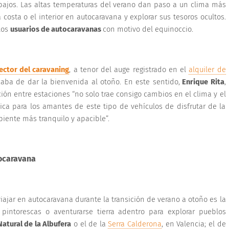
bajos. Las altas temperaturas del verano dan paso a un clima más
 costa o el interior en autocaravana y explorar sus tesoros ocultos.
los
usuarios de autocaravanas
con motivo del equinoccio.
ector del caravaning
, a tenor del auge registrado en el
alquiler de
aba de dar la bienvenida al otoño.
En este sentido,
Enrique Rita
,
ción entre estaciones
“no solo trae consigo cambios en el clima y el
ca para los amantes de este tipo de vehículos de disfrutar de la
iente más tranquilo y apacible”.
tocaravana
iajar en autocaravana durante la transición de verano a otoño es la
as pintorescas o aventurarse tierra adentro para explorar pueblos
atural de la Albufera
o el de la
Serra Calderona
, en Valencia; el de