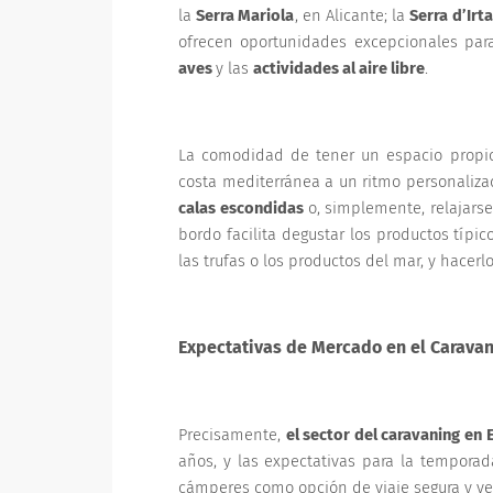
la
Serra Mariola
, en Alicante; la
Serra d’Irta
ofrecen oportunidades excepcionales par
aves
y las
actividades al aire libre
.
La comodidad de tener un espacio propio 
costa mediterránea a un ritmo personaliza
calas escondidas
o, simplemente, relajars
bordo facilita degustar los productos típic
las trufas o los productos del mar, y hacer
Expectativas de Mercado en el Carava
Precisamente,
el sector del caravaning en
años, y las expectativas para la temporad
cámperes como opción de viaje segura y ver