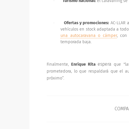
Turismo nacional:
el caravaning se 
·
Ofertas y promociones:
AC-LLAR a
·
vehículos en stock adaptada a todo
una autocaravana o cámper
, con
temporada baja.
espera
Finalmente,
Enrique Rita
que
"l
prometedora, lo que respaldará que el a
próximo”.
COMPA