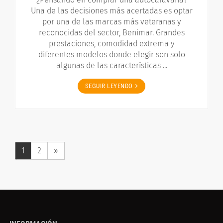
Una de las decisiones más acertadas es optar
por una de las marcas más veteranas y
reconocidas del sector, Benimar. Grandes
prestaciones, comodidad extrema y
diferentes modelos donde elegir son solo
algunas de las características ...
SEGUIR LEYENDO
1
2
»