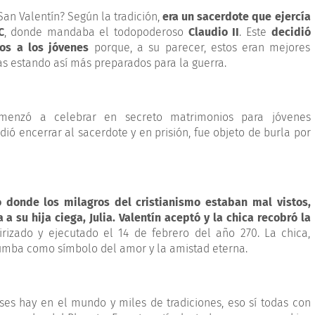
 San Valentín? Según la tradición,
era un sacerdote que ejercía
C
, donde mandaba el todopoderoso
Claudio II
. Este
decidió
os a los jóvenes
porque, a su parecer, estos eran mejores
ras estando así más preparados para la guerra.
omenzó a celebrar en secreto matrimonios para jóvenes
ió encerrar al sacerdote y en prisión, fue objeto de burla por
o donde los milagros del cristianismo estaban mal vistos,
 a su hija ciega, Julia. Valentín aceptó y la chica recobró la
irizado y ejecutado el 14 de febrero del año 270. La chica,
umba como símbolo del amor y la amistad eterna.
es hay en el mundo y miles de tradiciones, eso sí todas con