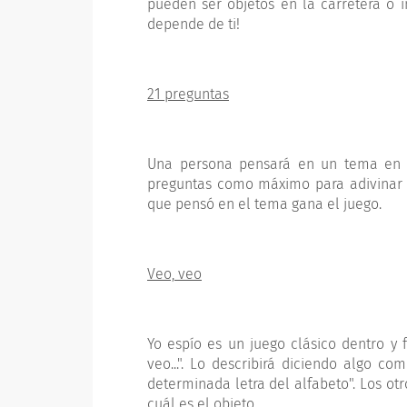
pueden ser objetos en la carretera o i
depende de ti!
21 preguntas
Una persona pensará en un tema en s
preguntas como máximo para adivinar d
que pensó en el tema gana el juego.
Veo, veo
Yo espío es un juego clásico dentro y
veo...". Lo describirá diciendo algo 
determinada letra del alfabeto". Los ot
cuál es el objeto.