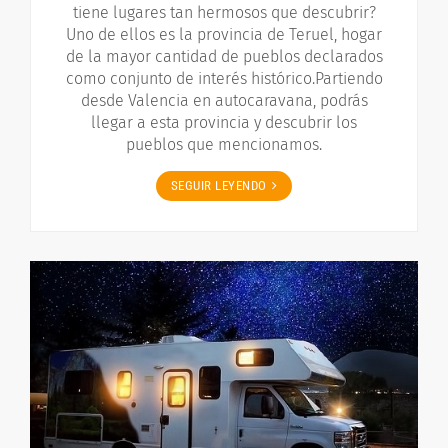
tiene lugares tan hermosos que descubrir?
Uno de ellos es la provincia de Teruel, hogar
de la mayor cantidad de pueblos declarados
como conjunto de interés histórico.Partiendo
desde Valencia en autocaravana, podrás
llegar a esta provincia y descubrir los
pueblos que mencionamos.
SEGUIR LEYENDO