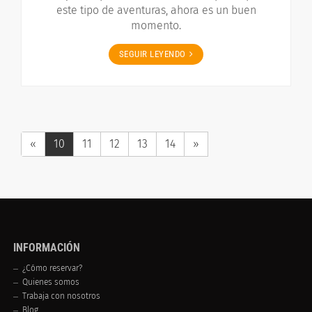
este tipo de aventuras, ahora es un buen
momento.
SEGUIR LEYENDO
«
10
11
12
13
14
»
INFORMACIÓN
¿Cómo reservar?
Quienes somos
Trabaja con nosotros
Blog