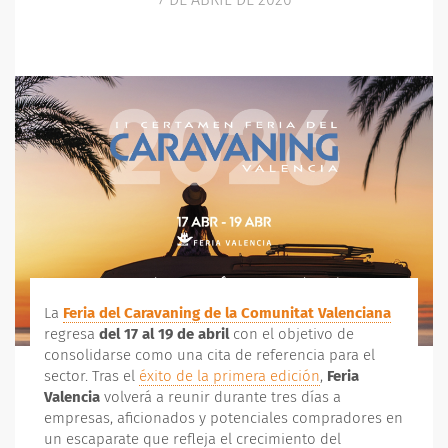
La
Feria del Caravaning de la Comunitat Valenciana
regresa
del 17 al 19 de abril
con el objetivo de
consolidarse como una cita de referencia para el
sector. Tras el
éxito de la primera edición
,
Feria
Valencia
volverá a reunir durante tres días a
empresas, aficionados y potenciales compradores en
un escaparate que refleja el crecimiento del