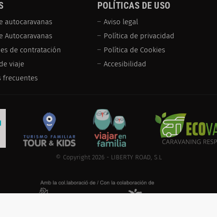
S
POLÍTICAS DE USO
e autocaravanas
Aviso legal
de Autocaravanas
Política de privacidad
es de contratación
Política de Cookies
de viaje
Accesibilidad
 frecuentes
© Copyright 2026 - LIBERTY ROAD, S.L