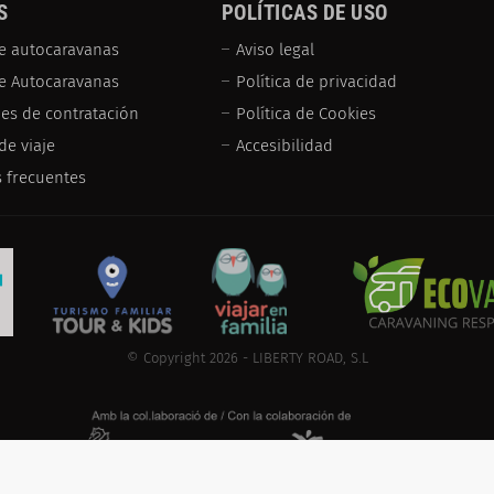
S
POLÍTICAS DE USO
e autocaravanas
Aviso legal
de Autocaravanas
Política de privacidad
es de contratación
Política de Cookies
de viaje
Accesibilidad
 frecuentes
© Copyright 2026 - LIBERTY ROAD, S.L