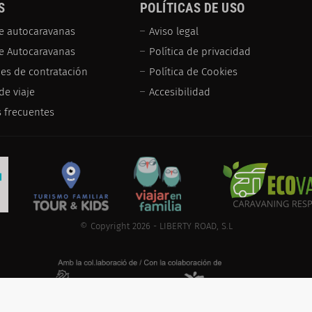
S
POLÍTICAS DE USO
e autocaravanas
Aviso legal
de Autocaravanas
Política de privacidad
es de contratación
Política de Cookies
de viaje
Accesibilidad
 frecuentes
© Copyright 2026 - LIBERTY ROAD, S.L