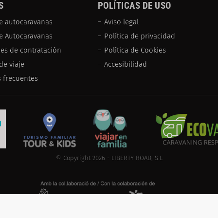
S
POLÍTICAS DE USO
e autocaravanas
Aviso legal
de Autocaravanas
Política de privacidad
es de contratación
Política de Cookies
de viaje
Accesibilidad
 frecuentes
© Copyright 2026 - LIBERTY ROAD, S.L