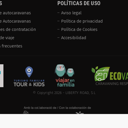
S
POLÍTICAS DE USO
e autocaravanas
Aviso legal
de Autocaravanas
Política de privacidad
es de contratación
Política de Cookies
de viaje
Accesibilidad
 frecuentes
© Copyright 2026 - LIBERTY ROAD, S.L