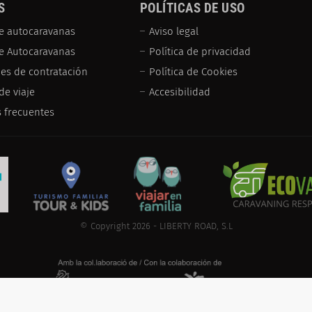
S
POLÍTICAS DE USO
e autocaravanas
Aviso legal
de Autocaravanas
Política de privacidad
es de contratación
Política de Cookies
de viaje
Accesibilidad
 frecuentes
© Copyright 2026 - LIBERTY ROAD, S.L