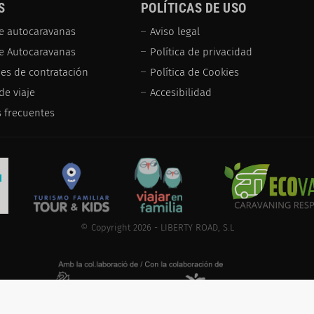
S
POLÍTICAS DE USO
e autocaravanas
Aviso legal
de Autocaravanas
Política de privacidad
es de contratación
Política de Cookies
de viaje
Accesibilidad
 frecuentes
© Copyright 2026 - LIBERTY ROAD, S.L