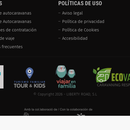
S
POLÍTICAS DE USO
e autocaravanas
Aviso legal
de Autocaravanas
Política de privacidad
es de contratación
Política de Cookies
de viaje
Accesibilidad
 frecuentes
© Copyright 2026 - LIBERTY ROAD, S.L