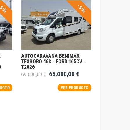
-5%
-5%
R
AUTOCARAVANA BENIMAR
-
TESSORO 468 - FORD 165CV -
O
T2026
€
66.000,00 €
69.000,00 €
DUCTO
VER PRODUCTO