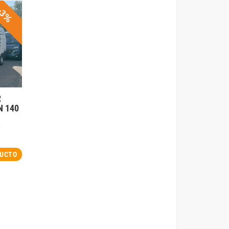
-3%
R
N 140
€
DUCTO