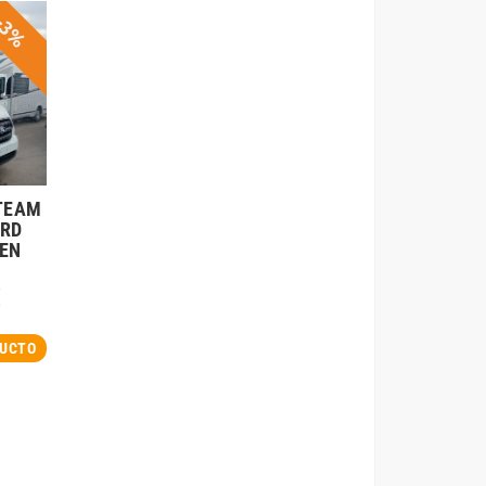
-3%
TEAM
ORD
PEN
€
DUCTO